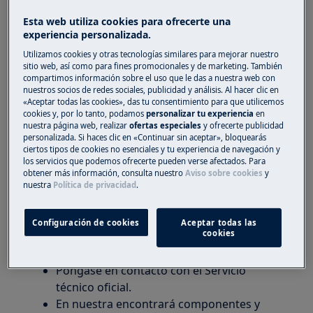
durante la entrega. Localice el número de
Esta web utiliza cookies para ofrecerte una
teléfono del distribuidor en la factura o
experiencia personalizada.
albarán de entrega.
Utilizamos cookies y otras tecnologías similares para mejorar nuestro
sitio web, así como para fines promocionales y de marketing. También
No intente conectar ni utilizar el
compartimos información sobre el uso que le das a nuestra web con
nuestros socios de redes sociales, publicidad y análisis. Al hacer clic en
electrodoméstico
.
«Aceptar todas las cookies», das tu consentimiento para que utilicemos
cookies y, por lo tanto, podamos
personalizar tu experiencia
en
Si detecta el daño después de la instalación del
nuestra página web, realizar
ofertas especiales
y ofrecerte publicidad
electrodoméstico o al usarlo por primera vez:
personalizada. Si haces clic en «Continuar sin aceptar», bloquearás
ciertos tipos de cookies no esenciales y tu experiencia de navegación y
los servicios que podemos ofrecerte pueden verse afectados. Para
Póngase en contacto con el distribuidor
obtener más información, consulta nuestro
Aviso sobre cookies
y
del electrodoméstico inmediatamente
nuestra
Política de privacidad
.
para informarle de que ha sufrido daños
tras su instalación o uso.
Configuración de cookies
Aceptar todas las
cookies
Solicite servicio técnico:
Póngase en contacto con el Servicio
técnico oficial.
En nuestra encontrará componentes y