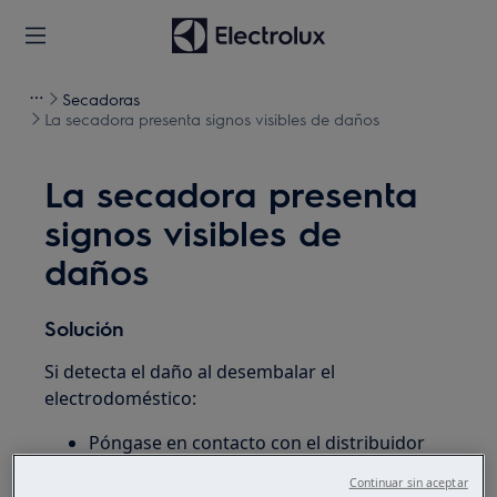
Secadoras
La secadora presenta signos visibles de daños
La secadora presenta
signos visibles de
daños
Solución
Si detecta el daño al desembalar el
electrodoméstico:
Póngase en contacto con el distribuidor
del electrodoméstico inmediatamente
Continuar sin aceptar
para informarle de que ha sufrido daños