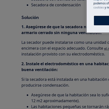
podemos ofr
Secadora de condensación
cookies
y n
Solución
1. Asegúrese de que la secadora no esté inst
armario cerrado sin ninguna ventilación.
La secador puede instalarse como una unidad de
encimera con el espacio adecuado. Consulte
el 
instalación provisto con su electrodoméstico.
2. Instale el electrodoméstico en una habitac
buena ventilación:
Si la secadora está instalada en una habitaci
producirse condensación.
Asegúrese de que la habitación sea lo su
12 m2 aproximadamente).
Las habitaciones pequeñas se tornarán r