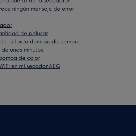
e la puerta de la secadora?
rece ningún mensaje de error
sador
antidad de pelusas
nte, o tarda demasiado tiempo
 de unos minutos
bomba de calor
 WiFi en mi secador AEG