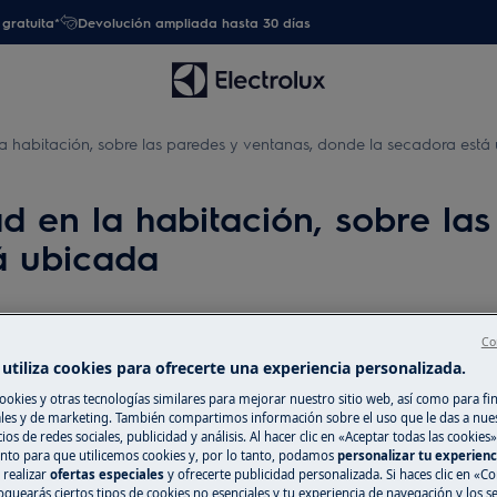
gratuita*
Devolución ampliada hasta 30 días
habitación, sobre las paredes y ventanas, donde la secadora está
en la habitación, sobre las
á ubicada
Co
Repuestos y Ac
sobre las paredes y ventanas,
utiliza cookies para ofrecerte una experiencia personalizada.
Encuentra repuest
ookies y otras tecnologías similares para mejorar nuestro sitio web, así como para fi
es y de marketing. También compartimos información sobre el uso que le das a nue
electrodoméstico 
ios de redes sociales, publicidad y análisis. Al hacer clic en «Aceptar todas las cookies»
recíbelos directam
nto para que utilicemos cookies y, por lo tanto, podamos
personalizar tu experien
 realizar
ofertas especiales
y ofrecerte publicidad personalizada. Si haces clic en «Co
oquearás ciertos tipos de cookies no esenciales y tu experiencia de navegación y los s