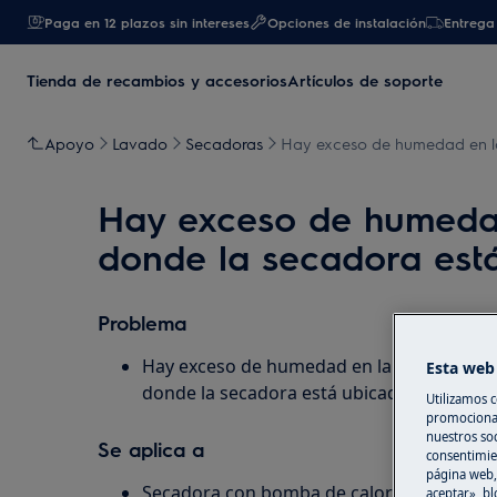
Paga en 12 plazos sin intereses
Opciones de instalación
Entrega 
Tienda de recambios y accesorios
Artículos de soporte
Apoyo
Lavado
Secadoras
Hay exceso de humedad en la 
Hay exceso de humedad 
donde la secadora est
Problema
Hay exceso de humedad en la habitación, 
Esta web 
donde la secadora está ubicada
Utilizamos c
promocional
nuestros soc
Se aplica a
consentimie
página web,
Secadora con bomba de calor
aceptar», bl