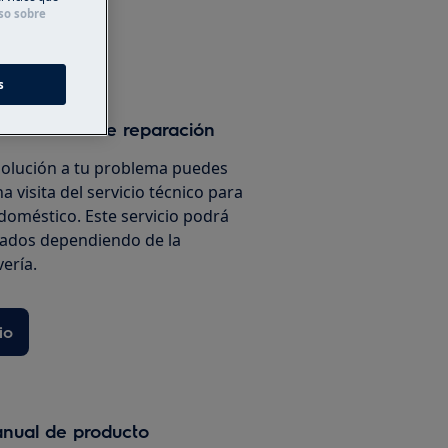
so sobre
ínea
s
un servicio de reparación
solución a tu problema puedes
a visita del servicio técnico para
doméstico. Este servicio podrá
iados dependiendo de la
vería.
io
anual de producto