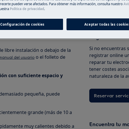
ecerte pueden verse afectados. Para obtener más información, consulta nuestro
Avi
A la tienda en l
uestra
Política de privacidad
.
Configuración de cookies
Aceptar todas las cookie
alada dentro de, por ejemplo, un
Registra online 
Si no encuentras 
 libre instalación o debajo de la
registrar online un
o el folleto de
manual del usuario
reparar tu electro
tener costes asoc
ión con suficiente espacio y
naturaleza de la a
ón demasiado pequeña, puede
Reservar servic
ficientemente grande (más de 10 a
Encuentra tu m
ápidamente muy calientes debido a