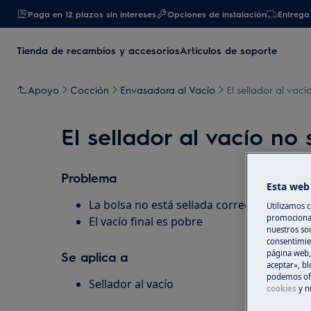
Paga en 12 plazos sin intereses
Opciones de instalación
Entrega 
Tienda de recambios y accesorios
Artículos de soporte
Apoyo
Cocción
Envasadora al Vacío
El sellador al vací
El sellador al vacío no
Problema
Esta web 
La bolsa no está sellada correctamente.
Utilizamos c
promocional
El vacío final es pobre
nuestros soc
consentimie
página web,
Se aplica a
aceptar», bl
podemos ofr
Sellador al vacío
cookies
y n