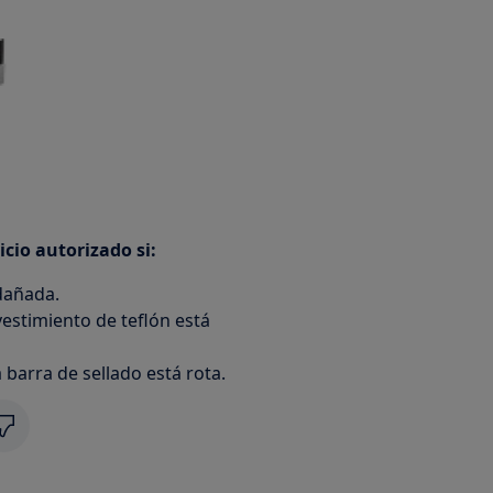
cio autorizado si:
 dañada.
vestimiento de teflón está
a barra de sellado está rota.