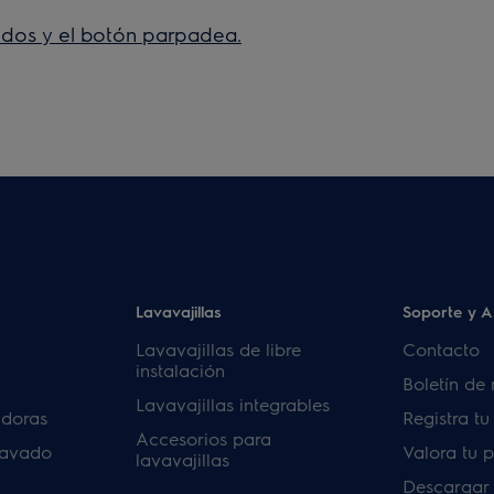
ndos y el botón parpadea.
Lavavajillas
Soporte y A
Lavavajillas de libre
Contacto
instalación
Boletín de 
Lavavajillas integrables
adoras
Registra t
Accesorios para
lavado
Valora tu 
lavavajillas
Descargar