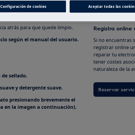
Configuración de cookies
Aceptar todas las cookie
ar comida.
acia atrás para que quede limpio.
Registra online 
vacío según el manual del usuario.
Si no encuentras 
registrar online un
reparar tu electro
tener costes asoc
naturaleza de la a
 de sellado.
 suave y detergente suave.
Reservar servic
parato presionando brevemente el
ra en la imagen a continuación).