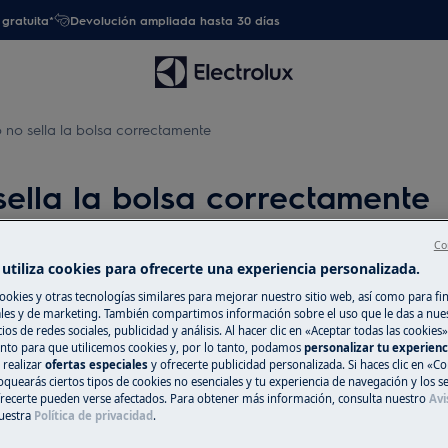
gratuita*
Devolución ampliada hasta 30 días
o no sella la bolsa correctamente
 sella la bolsa correctamente
Co
utiliza cookies para ofrecerte una experiencia personalizada.
Repuestos y Ac
ookies y otras tecnologías similares para mejorar nuestro sitio web, así como para fi
es y de marketing. También compartimos información sobre el uso que le das a nue
Encuentra repuest
ios de redes sociales, publicidad y análisis. Al hacer clic en «Aceptar todas las cookies»
nto para que utilicemos cookies y, por lo tanto, podamos
personalizar tu experien
electrodoméstico 
 realizar
ofertas especiales
y ofrecerte publicidad personalizada. Si haces clic en «Co
recíbelos directam
oquearás ciertos tipos de cookies no esenciales y tu experiencia de navegación y los s
ecerte pueden verse afectados. Para obtener más información, consulta nuestro
Avi
uestra
Política de privacidad
.
A la tienda en l