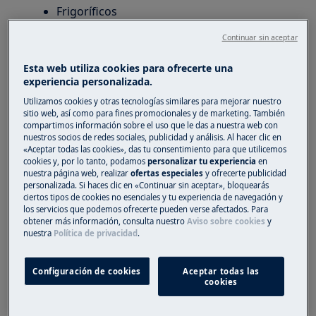
Frigoríficos
Frigoríficos combi
Continuar sin aceptar
Solución:
Esta web utiliza cookies para ofrecerte una
1. Verifique si hubo una interrupción en el
experiencia personalizada.
suministro de energía al producto.
Utilizamos cookies y otras tecnologías similares para mejorar nuestro
sitio web, así como para fines promocionales y de marketing. También
2. Evite dejar la puerta abierta durante
compartimos información sobre el uso que le das a nuestra web con
nuestros socios de redes sociales, publicidad y análisis. Al hacer clic en
periodos de tiempo prolongados.
«Aceptar todas las cookies», das tu consentimiento para que utilicemos
cookies y, por lo tanto, podamos
personalizar tu experiencia
en
3. Compruebe si la puerta se ha cerrado
nuestra página web, realizar
ofertas especiales
y ofrecerte publicidad
personalizada. Si haces clic en «Continuar sin aceptar», bloquearás
correctamente.
ciertos tipos de cookies no esenciales y tu experiencia de navegación y
los servicios que podemos ofrecerte pueden verse afectados. Para
4. Verifique si el electrodoméstico está
obtener más información, consulta nuestro
Aviso sobre cookies
y
enfriando correctamente
nuestra
Política de privacidad
.
Mida la temperatura con un termómetro
Configuración de cookies
Aceptar todas las
dentro de un vaso de agua colocado
cookies
dentro del frigorífico.
Si la temperatura se encuentra entre +4 y