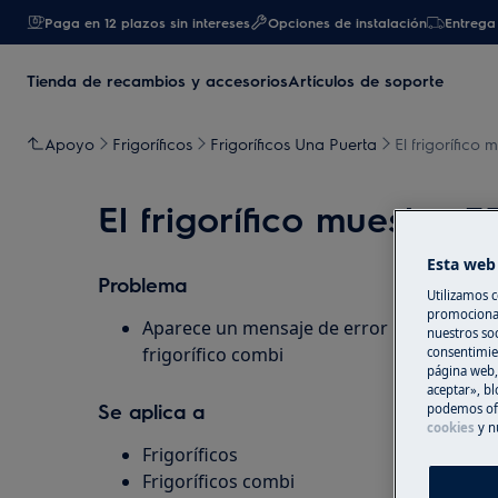
Paga en 12 plazos sin intereses
Opciones de instalación
Entrega 
Tienda de recambios y accesorios
Artículos de soporte
Apoyo
Frigoríficos
Frigoríficos Una Puerta
El frigorífico 
El frigorífico muestra F
Esta web 
Problema
Utilizamos c
promocional
Aparece un mensaje de error F3, F4 o F5 en 
nuestros soc
frigorífico combi
consentimie
página web,
aceptar», bl
Se aplica a
podemos ofr
cookies
y n
Frigoríficos
Frigoríficos combi