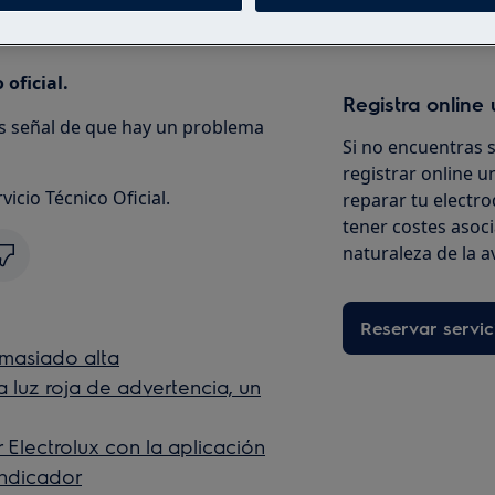
 oficial.
Registra online 
 es señal de que hay un problema
Si no encuentras 
registrar online un
icio Técnico Oficial.
reparar tu electro
tener costes asoc
naturaleza de la a
Reservar servic
emasiado alta
a luz roja de advertencia, un
Electrolux con la aplicación
 indicador