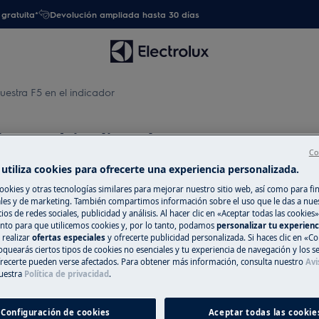
gratuita*
Devolución ampliada hasta 30 días
muestra F5 en el indicador
5 en el indicador
Co
utiliza cookies para ofrecerte una experiencia personalizada.
ookies y otras tecnologías similares para mejorar nuestro sitio web, así como para fi
es y de marketing. También compartimos información sobre el uso que le das a nue
Repuestos y Ac
el indicador de mi frigorífico /
ios de redes sociales, publicidad y análisis. Al hacer clic en «Aceptar todas las cookies»
nto para que utilicemos cookies y, por lo tanto, podamos
personalizar tu experien
Encuentra repuest
 realizar
ofertas especiales
y ofrecerte publicidad personalizada. Si haces clic en «Co
electrodoméstico 
oquearás ciertos tipos de cookies no esenciales y tu experiencia de navegación y los s
ecerte pueden verse afectados. Para obtener más información, consulta nuestro
Avi
recíbelos directam
uestra
Política de privacidad
.
Configuración de cookies
Aceptar todas las cookie
A la tienda en l