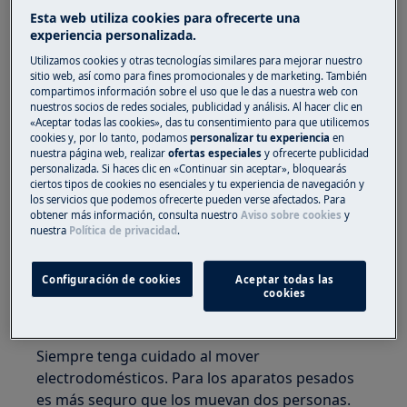
desconecte el enchufe de la toma de corriente.
Esta web utiliza cookies para ofrecerte una
experiencia personalizada.
Utilizamos cookies y otras tecnologías similares para mejorar nuestro
sitio web, así como para fines promocionales y de marketing. También
compartimos información sobre el uso que le das a nuestra web con
nuestros socios de redes sociales, publicidad y análisis. Al hacer clic en
«Aceptar todas las cookies», das tu consentimiento para que utilicemos
cookies y, por lo tanto, podamos
personalizar tu experiencia
en
nuestra página web, realizar
ofertas especiales
y ofrecerte publicidad
personalizada. Si haces clic en «Continuar sin aceptar», bloquearás
ciertos tipos de cookies no esenciales y tu experiencia de navegación y
los servicios que podemos ofrecerte pueden verse afectados. Para
obtener más información, consulta nuestro
Aviso sobre cookies
y
nuestra
Política de privacidad
.
¡ADVERTENCIA!
RIESGO DE LESIÓN
Configuración de cookies
Aceptar todas las
cookies
Siempre tenga cuidado al mover
electrodomésticos. Para los aparatos pesados
es más seguro que los muevan dos personas.