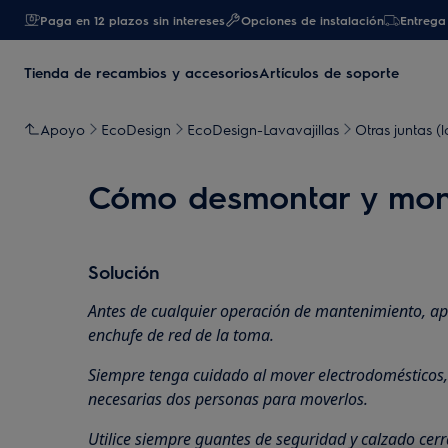
Paga en 12 plazos sin intereses
Opciones de instalación
Entrega 
Tienda de recambios y accesorios
Artículos de soporte
Apoyo
EcoDesign
EcoDesign-Lavavajillas
Otras juntas (l
Cómo desmontar y montar
Solución
Antes de cualquier operación de mantenimiento, ap
enchufe de red de la toma.
Siempre tenga cuidado al mover electrodomésticos
necesarias dos personas para moverlos.
Utilice siempre guantes de seguridad y calzado cer