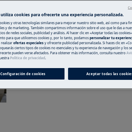
Co
ción no profesional pueden tener
utiliza cookies para ofrecerte una experiencia personalizada.
correctamente.
ookies y otras tecnologías similares para mejorar nuestro sitio web, así como para fi
el lavavajillas.
es y de marketing. También compartimos información sobre el uso que le das a nue
ios de redes sociales, publicidad y análisis. Al hacer clic en «Aceptar todas las cookies»
nto para que utilicemos cookies y, por lo tanto, podamos
personalizar tu experien
do los 2 tornillos traseros
 realizar
ofertas especiales
y ofrecerte publicidad personalizada. Si haces clic en «Co
oquearás ciertos tipos de cookies no esenciales y tu experiencia de navegación y los s
ecerte pueden verse afectados. Para obtener más información, consulta nuestro
Avi
uestra
Política de privacidad
.
Configuración de cookies
Aceptar todas las cookie