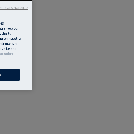
ntinuar sin aceptar
nes
stra web con
, das tu
cia
en nuestra
ntinuar sin
ervicios que
so sobre
s