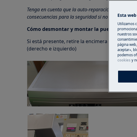
Tenga en cuenta que la auto-reparación o la repara
Esta web 
consecuencias para la seguridad si no se realizan 
Utilizamos c
Cómo desmontar y montar la puerta interior d
promocional
nuestros soc
consentimie
Si está presente, retire la encimera desenroscan
página web,
(derecho e izquierdo)
aceptar», bl
podemos ofr
cookies
y n