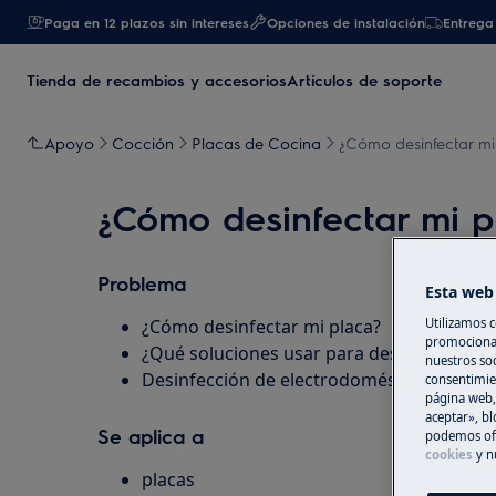
Paga en 12 plazos sin intereses
Opciones de instalación
Entrega 
Tienda de recambios y accesorios
Artículos de soporte
Apoyo
Cocción
Placas de Cocina
¿Cómo desinfectar mi
¿Cómo desinfectar mi p
Problema
Esta web 
Utilizamos c
¿Cómo desinfectar mi placa?
promocional
¿Qué soluciones usar para desinfectar mi 
nuestros soc
Desinfección de electrodomésticos
consentimie
página web,
aceptar», bl
Se aplica a
podemos ofr
cookies
y n
placas