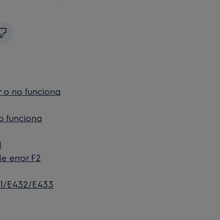
r o no funciona
no funciona
1
e error F2
1/E432/E433