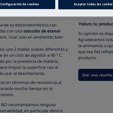
Configuración de cookies
Aceptar todas las cookie
Valora tu produ
rna de su electrodoméstico con
das con una
solución de etanol
Tu opinión es imp
cloro. Usar solo en ambientes bien
Agradecemos toda
te animamos a que
so: use 2 toallas suaves diferentes y
que sea fiel refle
e en un ciclo de algodón a 90 ° C.
producto.
ada por la presencia de materia
iere limpiar la superficie con el
 usar el desinfectante.
Dar una reseña
s en términos de resistencia al
 durante mucho tiempo en la
rasivos
cos, NO recomendamos ninguna
flamabilidad, en particular dentro