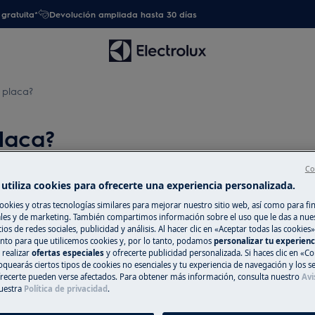
gratuita*
Devolución ampliada hasta 30 días
 placa?
laca?
Co
utiliza cookies para ofrecerte una experiencia personalizada.
Repuestos y Ac
ookies y otras tecnologías similares para mejorar nuestro sitio web, así como para fi
es y de marketing. También compartimos información sobre el uso que le das a nue
placa?
Encuentra repuest
ios de redes sociales, publicidad y análisis. Al hacer clic en «Aceptar todas las cookies»
nto para que utilicemos cookies y, por lo tanto, podamos
personalizar tu experien
electrodoméstico 
 realizar
ofertas especiales
y ofrecerte publicidad personalizada. Si haces clic en «Co
recíbelos directam
oquearás ciertos tipos de cookies no esenciales y tu experiencia de navegación y los s
ecerte pueden verse afectados. Para obtener más información, consulta nuestro
Avi
uestra
Política de privacidad
.
A la tienda en l