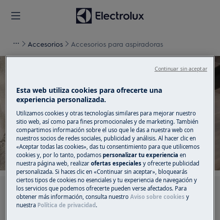
Accesorios
Accesorios para aspiradoras
Continuar sin aceptar
Esta web utiliza cookies para ofrecerte una
experiencia personalizada.
Apoyo para Accesorios
Utilizamos cookies y otras tecnologías similares para mejorar nuestro
para aspiradoras
sitio web, así como para fines promocionales y de marketing. También
compartimos información sobre el uso que le das a nuestra web con
nuestros socios de redes sociales, publicidad y análisis. Al hacer clic en
«Aceptar todas las cookies», das tu consentimiento para que utilicemos
cookies y, por lo tanto, podamos
personalizar tu experiencia
en
nuestra página web, realizar
ofertas especiales
y ofrecerte publicidad
personalizada. Si haces clic en «Continuar sin aceptar», bloquearás
ciertos tipos de cookies no esenciales y tu experiencia de navegación y
los servicios que podemos ofrecerte pueden verse afectados. Para
Busca entre nuestros artículos de soporte
obtener más información, consulta nuestro
Aviso sobre cookies
y
nuestra
Política de privacidad
.