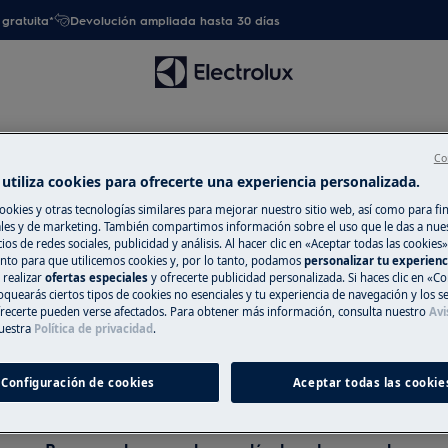
gratuita*
Devolución ampliada hasta 30 días
Co
utiliza cookies para ofrecerte una experiencia personalizada.
ookies y otras tecnologías similares para mejorar nuestro sitio web, así como para fi
es y de marketing. También compartimos información sobre el uso que le das a nue
ios de redes sociales, publicidad y análisis. Al hacer clic en «Aceptar todas las cookies»
nto para que utilicemos cookies y, por lo tanto, podamos
personalizar tu experien
oyo para Accesorios de coc
 realizar
ofertas especiales
y ofrecerte publicidad personalizada. Si haces clic en «Co
oquearás ciertos tipos de cookies no esenciales y tu experiencia de navegación y los s
ecerte pueden verse afectados. Para obtener más información, consulta nuestro
Avi
uestra
Política de privacidad
.
Configuración de cookies
Aceptar todas las cookie