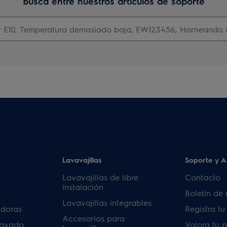
Busca entre nuestros artículos de soporte
Lavavajillas
Soporte y A
Lavavajillas de libre
Contacto
instalación
Boletín de 
Lavavajillas integrables
adoras
Registra t
Accesorios para
lavado
Valora tu 